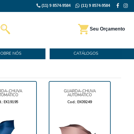
(11) 9 8574-9584
(11) 9 8574-9584
Seu Orçamento
SOBRE NÓS
CATÁLOGOS
RDA-CHUVA
GUARDA-CHUVA
TOMÁTICO
AUTOMÁTICO
.: EK19195
Cod.: EK09249