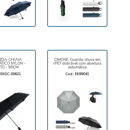
RDA-CHUVA
CIMONE. Guarda-chuva em
TICO NYLON -
rPET dobrável com abertura
TO - 98CM
automática
: EKGC-00621
Cod.: EK99041