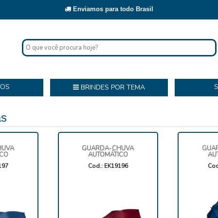
Enviamos para todo Brasil
TOS
BRINDES POR TEMA
as
HUVA
GUARDA-CHUVA
GUA
ICO
AUTOMÁTICO
AU
197
Cod.: EK19196
Cod