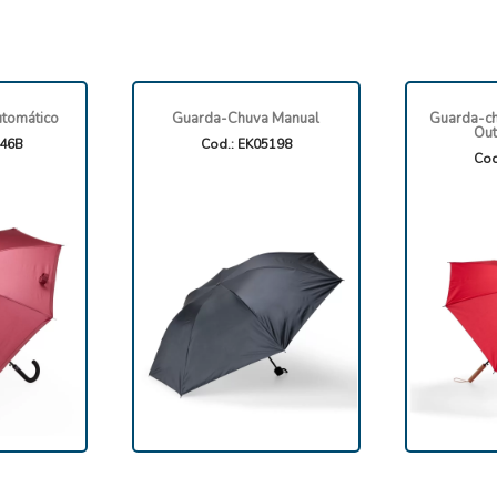
tomático
Guarda-Chuva Manual
Guarda-ch
Out
046B
Cod.: EK05198
Cod