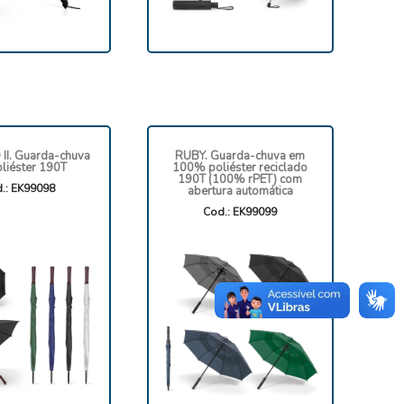
II. Guarda-chuva
RUBY. Guarda-chuva em
liéster 190T
100% poliéster reciclado
190T (100% rPET) com
.: EK99098
abertura automática
Cod.: EK99099