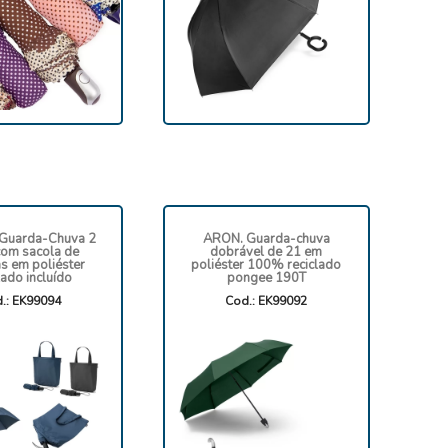
Guarda-Chuva 2
ARON. Guarda-chuva
com sacola de
dobrável de 21 em
s em poliéster
poliéster 100% reciclado
lado incluído
pongee 190T
.: EK99094
Cod.: EK99092