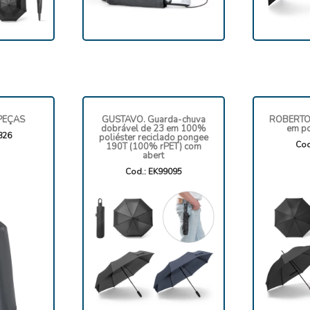
 PEÇAS
GUSTAVO. Guarda-chuva
ROBERTO 
dobrável de 23 em 100%
em po
826
poliéster reciclado pongee
Cod
190T (100% rPET) com
abert
Cod.: EK99095