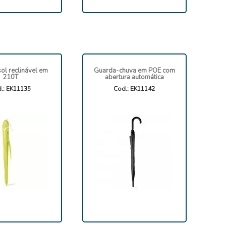
ol reclinável em
Guarda-chuva em POE com
210T
abertura automática
.: EK11135
Cod.: EK11142