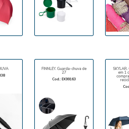
HUVA
FINNLEY. Guarda-chuva de
SKYLAR. 
27
em 1 
338
compra
Cod.: EK99163
recic
Cod