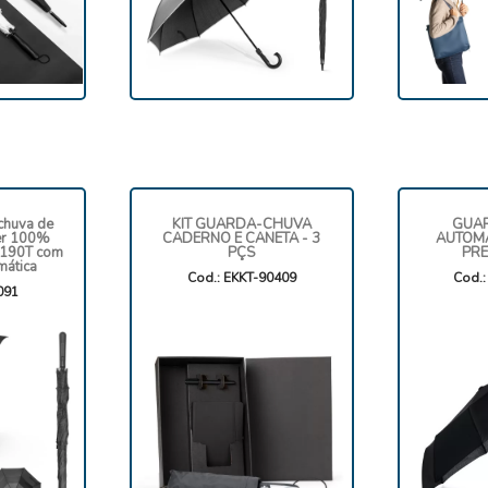
chuva de
KIT GUARDA-CHUVA
GUA
er 100%
CADERNO E CANETA - 3
AUTOMÁ
 190T com
PÇS
PRE
mática
Cod.: EKKT-90409
Cod.
091