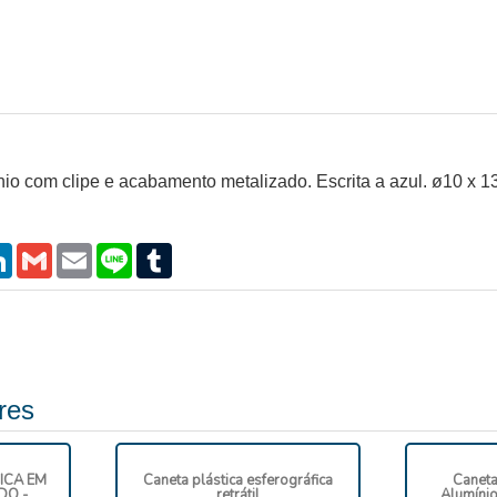
nio com clipe e acabamento metalizado. Escrita a azul. ø10 x 
atsApp
LinkedIn
Gmail
Email
Line
Tumblr
res
ICA EM
Caneta plástica esferográfica
Caneta
DO -
retrátil
Alumíni