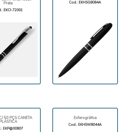
Cod.: EKHSG8084A
Preta
.: EKCI-72001
C/ 50 PÇS CANETA
Esferográfica
PLÁSTICA
Cod.: EKHSW8044A
.: EKP@00807