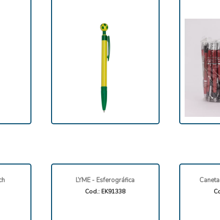
ch
LYME - Esferográfica
Caneta
Cod.: EK91338
Co