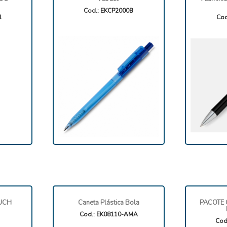
Cod.: EKCP2000B
1
Cod
UCH
Caneta Plástica Bola
PACOTE 
Cod.: EK08110-AMA
Cod