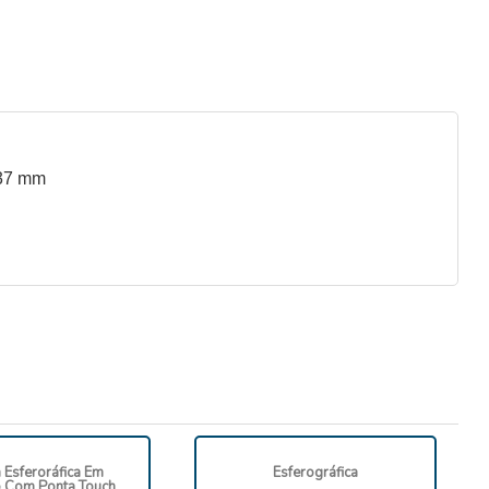
137 mm
 Esferoráfica Em
Esferográfica
o Com Ponta Touch